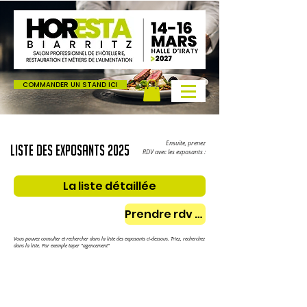
COMMANDER UN STAND ICI
Ensuite, prenez
LISTE DES EXPOSANTS 2025
RDV
avec les exposants :
La liste détaillée
Prendre rdv avec un exposant
Vous pouvez consulter et rechercher dans la liste des exposants ci-dessous. Triez, recherchez
dans la liste. Par exemple taper "agencement"