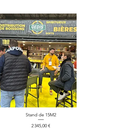
Aperçu rapide
Stand de 15M2
Prix
2 345,00 €