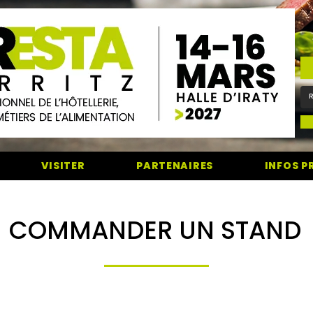
VISITER
PARTENAIRES
INFOS P
restaurant métiers de bouche alimentation boulangerie boucherie pâtisser
COMMANDER UN STAND