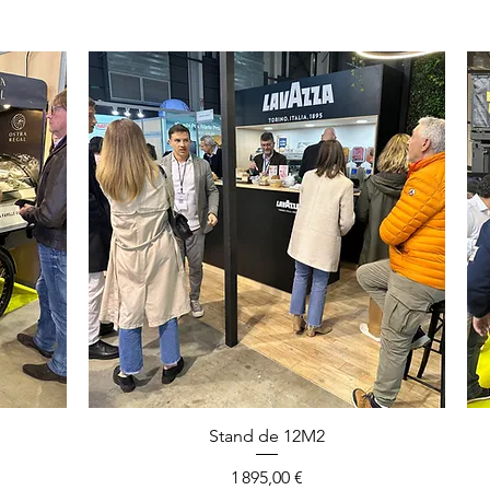
Aperçu rapide
Stand de 12M2
Prix
1 895,00 €