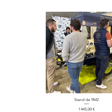
Aperçu rapide
Stand de 9M2
Prix
1 445,00 €