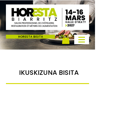
HORESTA BISITA
Horesta Miarritzeko Erakusketa 2025eko martxoa hotela taberna jatetxea
elikadura komertzioak janaria okindegia harategia gozogintza
ostalaritza txokolate denda gazta denda ikuskizuna bisitatu
IKUSKIZUNA BISITA